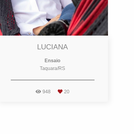
LUCIANA
Ensaio
Taquara/RS
948
20