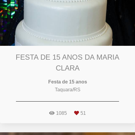
FESTA DE 15 ANOS DA MARIA
CLARA
Festa de 15 anos
Taquara/RS
1085
51