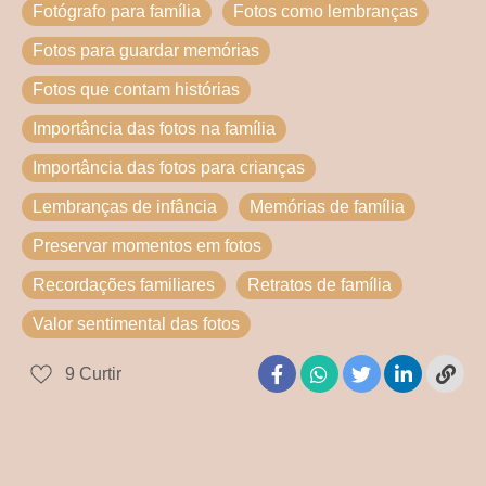
Fotógrafo para família
Fotos como lembranças
Fotos para guardar memórias
Fotos que contam histórias
Importância das fotos na família
Importância das fotos para crianças
Lembranças de infância
Memórias de família
Preservar momentos em fotos
Recordações familiares
Retratos de família
Valor sentimental das fotos
9
Curtir