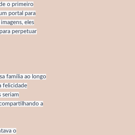
sde o primeiro
um portal para
 imagens, eles
para perpetuar
a família ao longo
 felicidade
s seriam
e compartilhando a
ntava o