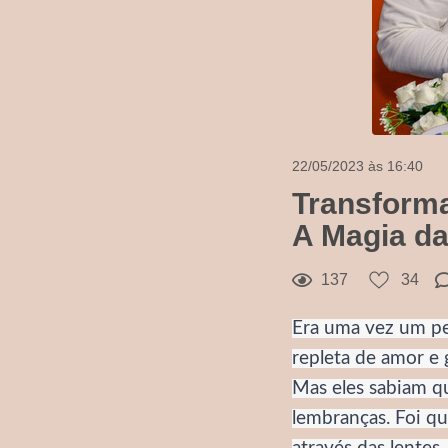
22/05/2023 às 16:40
Transform
A Magia da 
34
Curtir
137
34
Comentar
Era uma vez um pe
repleta de amor e 
Mas eles sabiam q
lembranças. Foi q