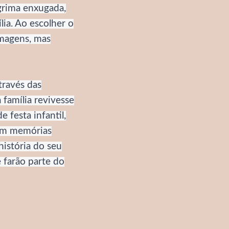
grima enxugada,
ia. Ao escolher o
imagens, mas
través das
família revivesse
 festa infantil,
em memórias
istória do seu
 farão parte do