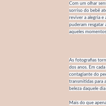
Com um olhar sensí
sorriso do bebê at
reviver a alegria 
puderam resgatar 
aqueles momentos 
As fotografias to
dos anos. Em cada
contagiante do pe
transmitidas para 
beleza daquele dia 
Mais do que apena