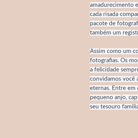
amadurecimento e 
cada risada compa
pacote de fotograf
também um registr
Assim como um con
fotografias. Os m
a felicidade sempr
convidamos você 
eternas. Entre em
pequeno anjo, cap
seu tesouro familia